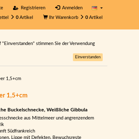
te
Registrieren
Anmelden
ettel
0
Artikel
Ihr Warenkorb
0
Artikel
f "Einverstanden" stimmen Sie der Verwendung
Einverstanden
eer 1,5+cm
eer 1,5+cm
che Buckelschnecke, Weißliche Gibbula
sschnecke aus Mittelmeer und angrenzendem
tik
nft Südfrankreich
onen, Lippe mit Defekten, Bewuchsreste