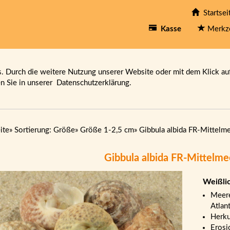
Startsei
Kasse
Merkz
 Durch die weitere Nutzung unserer Website oder mit dem Klick au
en Sie in unserer
Datenschutzerklärung.
ite
»
Sortierung: Größe
»
Größe 1-2,5 cm
»
Gibbula albida FR-Mittelm
Gibbula albida FR-Mittelm
Weißli
Meere
Atlan
Herku
Erosi