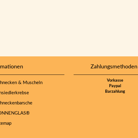
rmationen
Zahlungsmethoden
Vorkasse
hnecken & Muscheln
Paypal
Barzahlung
siedlerkrebse
hneckenbarsche
NNENGLAS®
temap