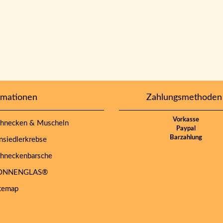
rmationen
Zahlungsmethoden
Vorkasse
hnecken & Muscheln
Paypal
Barzahlung
siedlerkrebse
hneckenbarsche
NNENGLAS®
temap