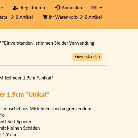
te
Registrieren
Anmelden
ettel
0
Artikel
Ihr Warenkorb
0
Artikel
f "Einverstanden" stimmen Sie der Verwendung
Einverstanden
Mittelmeer 1,9cm *Unikat*
er 1,9cm *Unikat*
smuschel aus Mittelmeer und angrenzendem
tik
nft Süd-Spanien
mit kleinen Schäden
 1,9 cm