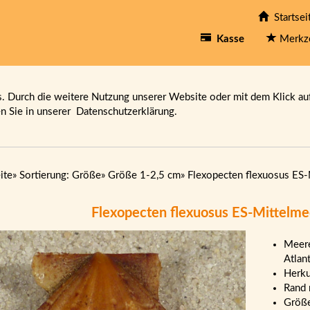
Startsei
Kasse
Merkz
 Durch die weitere Nutzung unserer Website oder mit dem Klick au
en Sie in unserer
Datenschutzerklärung.
ite
»
Sortierung: Größe
»
Größe 1-2,5 cm
»
Flexopecten flexuosus ES-
Flexopecten flexuosus ES-Mittelme
Meere
Atlan
Herku
Rand 
Größe