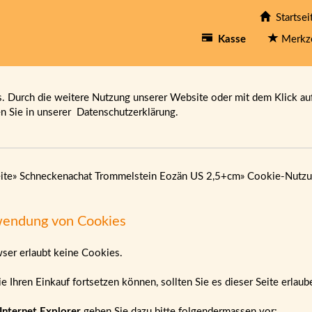
Startsei
Kasse
Merkz
 Durch die weitere Nutzung unserer Website oder mit dem Klick au
en Sie in unserer
Datenschutzerklärung.
ite
»
Schneckenachat Trommelstein Eozän US 2,5+cm
»
Cookie-Nutzu
endung von Cookies
wser erlaubt keine Cookies.
e Ihren Einkauf fortsetzen können, sollten Sie es dieser Seite erlau
Internet Explorer
gehen Sie dazu bitte folgendermassen vor: