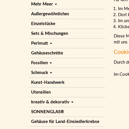
Mehr Meer
Im M
Außergewöhnliches
Dort 
Im un
Einzelstücke
Klick
Sets & Mischungen
Diese Ma
mit uns
Perlmutt
Cooki
Gehäuseschnitte
Durch de
Fossilien
Schmuck
Im Cook
Kunst-Handwerk
Utensilien
kreativ & dekorativ
SONNENGLAS®
Gehäuse für Land-Einsiedlerkrebse