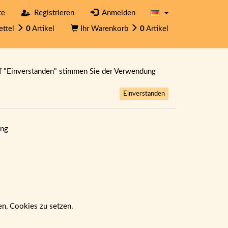
te
Registrieren
Anmelden
ettel
0
Artikel
Ihr Warenkorb
0
Artikel
f "Einverstanden" stimmen Sie der Verwendung
Einverstanden
ng
ben, Cookies zu setzen.