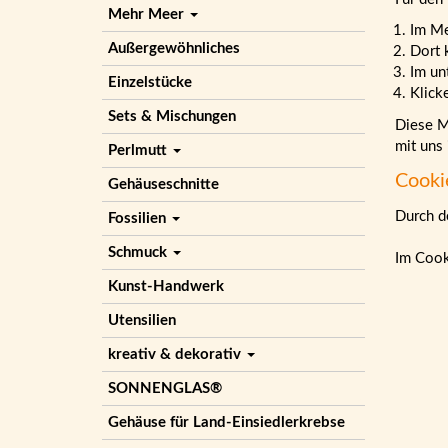
Mehr Meer
Im M
Außergewöhnliches
Dort 
Im un
Einzelstücke
Klick
Sets & Mischungen
Diese Ma
mit uns
Perlmutt
Cooki
Gehäuseschnitte
Durch de
Fossilien
Schmuck
Im Cook
Kunst-Handwerk
Utensilien
kreativ & dekorativ
SONNENGLAS®
Gehäuse für Land-Einsiedlerkrebse