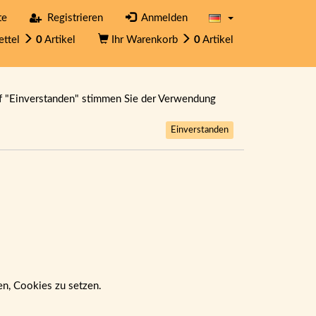
te
Registrieren
Anmelden
ettel
0
Artikel
Ihr Warenkorb
0
Artikel
f "Einverstanden" stimmen Sie der Verwendung
Einverstanden
ben, Cookies zu setzen.