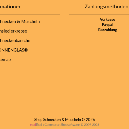
rmationen
Zahlungsmethoden
Vorkasse
hnecken & Muscheln
Paypal
Barzahlung
siedlerkrebse
hneckenbarsche
NNENGLAS®
temap
Shop Schnecken & Muscheln © 2026
mod
ified eCommerce Shopsoftware © 2009-2026