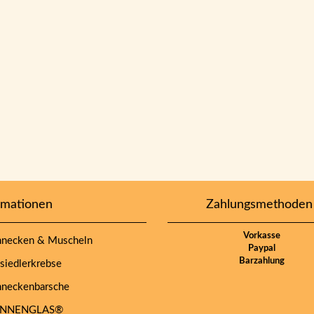
rmationen
Zahlungsmethoden
Vorkasse
necken & Muscheln
Paypal
Barzahlung
iedlerkrebse
neckenbarsche
NNENGLAS®