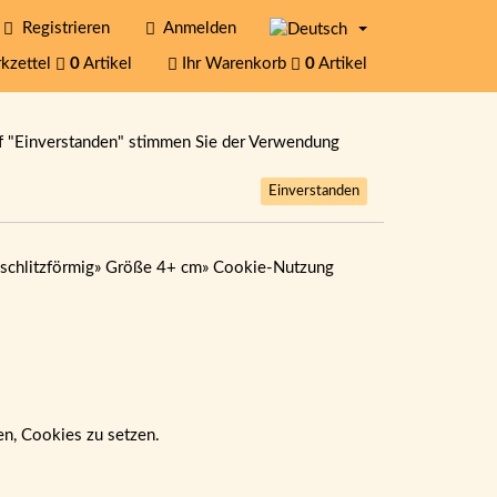
Registrieren
Anmelden
kzettel
0
Artikel
Ihr Warenkorb
0
Artikel
f "Einverstanden" stimmen Sie der Verwendung
Einverstanden
schlitzförmig
»
Größe 4+ cm
»
Cookie-Nutzung
ben, Cookies zu setzen.