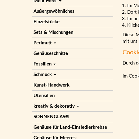
Mehr Meer
Im M
Außergewöhnliches
Dort 
Im un
Einzelstücke
Klick
Sets & Mischungen
Diese Ma
mit uns
Perlmutt
Cooki
Gehäuseschnitte
Durch de
Fossilien
Schmuck
Im Cook
Kunst-Handwerk
Utensilien
kreativ & dekorativ
SONNENGLAS®
Gehäuse für Land-Einsiedlerkrebse
Gehäuse für Meeres-