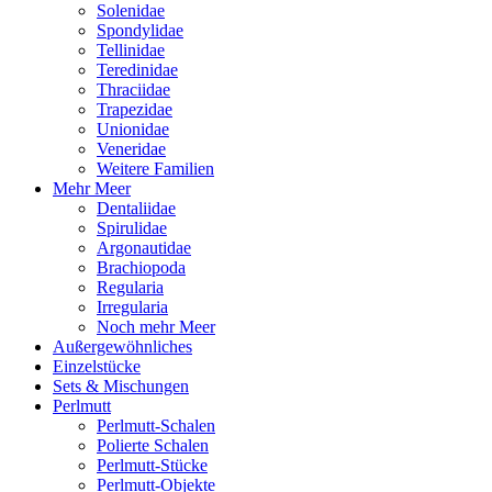
Solenidae
Spondylidae
Tellinidae
Teredinidae
Thraciidae
Trapezidae
Unionidae
Veneridae
Weitere Familien
Mehr Meer
Dentaliidae
Spirulidae
Argonautidae
Brachiopoda
Regularia
Irregularia
Noch mehr Meer
Außergewöhnliches
Einzelstücke
Sets & Mischungen
Perlmutt
Perlmutt-Schalen
Polierte Schalen
Perlmutt-Stücke
Perlmutt-Objekte