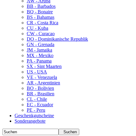
AW - Aruba
BB - Barbados
BQ - Bonaire
BS - Bahamas
CR - Costa Rica
CU - Kuba
CW - Curacao
DO - Dominikanische Republik
GN - Grenada
JM - Jamaika
MX - Mexiko
PA - Panama
SX - Sint Maarten
US - USA
VE - Venezuela
AR - Argentinien
BO - Bolivien
BR - Brasilien
CL - Chile
EC - Ecuador
PE - Peru
Geschenkgutscheine
Sonderangebote
Suchen