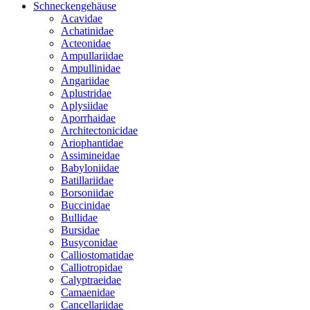
Schneckengehäuse
Acavidae
Achatinidae
Acteonidae
Ampullariidae
Ampullinidae
Angariidae
Aplustridae
Aplysiidae
Aporrhaidae
Architectonicidae
Ariophantidae
Assimineidae
Babyloniidae
Batillariidae
Borsoniidae
Buccinidae
Bullidae
Bursidae
Busyconidae
Calliostomatidae
Calliotropidae
Calyptraeidae
Camaenidae
Cancellariidae