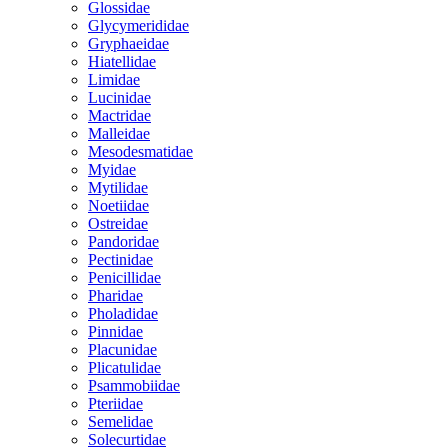
Glossidae
Glycymerididae
Gryphaeidae
Hiatellidae
Limidae
Lucinidae
Mactridae
Malleidae
Mesodesmatidae
Myidae
Mytilidae
Noetiidae
Ostreidae
Pandoridae
Pectinidae
Penicillidae
Pharidae
Pholadidae
Pinnidae
Placunidae
Plicatulidae
Psammobiidae
Pteriidae
Semelidae
Solecurtidae