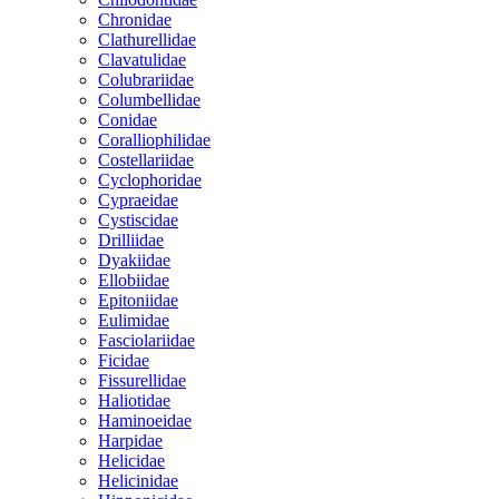
Chronidae
Clathurellidae
Clavatulidae
Colubrariidae
Columbellidae
Conidae
Coralliophilidae
Costellariidae
Cyclophoridae
Cypraeidae
Cystiscidae
Drilliidae
Dyakiidae
Ellobiidae
Epitoniidae
Eulimidae
Fasciolariidae
Ficidae
Fissurellidae
Haliotidae
Haminoeidae
Harpidae
Helicidae
Helicinidae