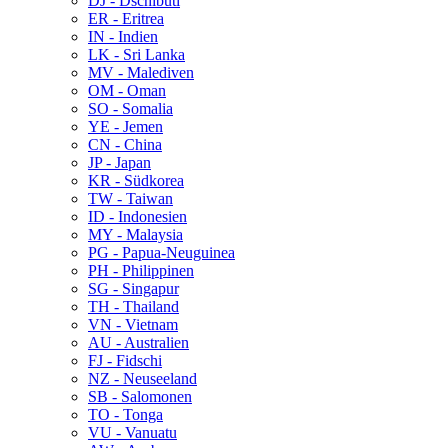
DJ - Dschibuti
ER - Eritrea
IN - Indien
LK - Sri Lanka
MV - Malediven
OM - Oman
SO - Somalia
YE - Jemen
CN - China
JP - Japan
KR - Südkorea
TW - Taiwan
ID - Indonesien
MY - Malaysia
PG - Papua-Neuguinea
PH - Philippinen
SG - Singapur
TH - Thailand
VN - Vietnam
AU - Australien
FJ - Fidschi
NZ - Neuseeland
SB - Salomonen
TO - Tonga
VU - Vanuatu