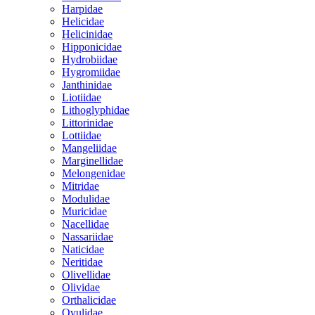
Harpidae
Helicidae
Helicinidae
Hipponicidae
Hydrobiidae
Hygromiidae
Janthinidae
Liotiidae
Lithoglyphidae
Littorinidae
Lottiidae
Mangeliidae
Marginellidae
Melongenidae
Mitridae
Modulidae
Muricidae
Nacellidae
Nassariidae
Naticidae
Neritidae
Olivellidae
Olividae
Orthalicidae
Ovulidae