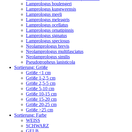
Lamprologus boulengeri
Lamprologus kungweensis
Lamprologus meeli
Lamprologus meleagris
Lamprologus ocellatus
Lamprologus ornatipinnis
Lamprologus signatus
Lamprologus speciosus
Neolamprologus brevis
Neolamprologus multifasciatus
Neolamprologus similis
Pseudotropheus lanisticola
Sortierung: Größe
Größe <1 cm
Größe 1-2,5 cm
Größe 2,5-5 cm
Größe 5-10 cm
Größe 10-15 cm
Größe 15-20 cm
Größe 20-25 cm
Größe >25 cm
Sortierung: Farbe
WEISS
SCHWARZ
GELB