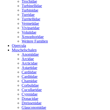
Trochidae
Turbinellidae
Turbinidae
Turridae
Turritellidae
Vermetidae
Viviparidae
Volutidae
Xenophoridae
Weitere Familien
Opercula
Muschelschalen
Anomiidae
Arcidae
Arcticidae
Astartidae
Cardiidae
Carditidae
Chamidae
Corbulidae
Cucullaeidae
Cyrenidae
Donacidae
Dreissenidae
Glauconomidae