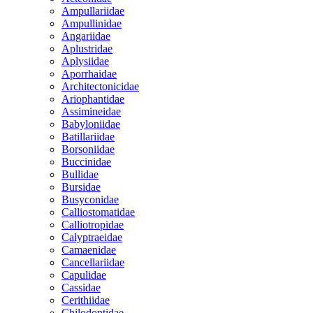
Ampullariidae
Ampullinidae
Angariidae
Aplustridae
Aplysiidae
Aporrhaidae
Architectonicidae
Ariophantidae
Assimineidae
Babyloniidae
Batillariidae
Borsoniidae
Buccinidae
Bullidae
Bursidae
Busyconidae
Calliostomatidae
Calliotropidae
Calyptraeidae
Camaenidae
Cancellariidae
Capulidae
Cassidae
Cerithiidae
Chilodontidae