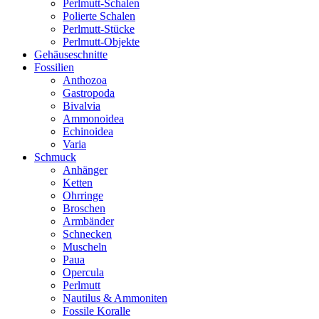
Perlmutt-Schalen
Polierte Schalen
Perlmutt-Stücke
Perlmutt-Objekte
Gehäuseschnitte
Fossilien
Anthozoa
Gastropoda
Bivalvia
Ammonoidea
Echinoidea
Varia
Schmuck
Anhänger
Ketten
Ohrringe
Broschen
Armbänder
Schnecken
Muscheln
Paua
Opercula
Perlmutt
Nautilus & Ammoniten
Fossile Koralle