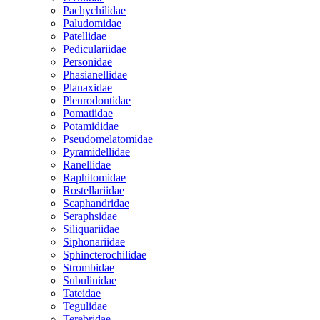
Pachychilidae
Paludomidae
Patellidae
Pediculariidae
Personidae
Phasianellidae
Planaxidae
Pleurodontidae
Pomatiidae
Potamididae
Pseudomelatomidae
Pyramidellidae
Ranellidae
Raphitomidae
Rostellariidae
Scaphandridae
Seraphsidae
Siliquariidae
Siphonariidae
Sphincterochilidae
Strombidae
Subulinidae
Tateidae
Tegulidae
Terebridae