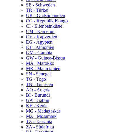
SE - Schweden
TR - Türkei
UK - Großbritannien
CG - Republik Kongo
CI - Elfenbeinküste
CM - Kamerun
CV - Kapverden
EG - Ägypten
ET - Äthiopien
GM - Gambia
GW - Guinea-Bissau
MA - Marokko
MR - Mauretanien
SN - Senegal
TG - Togo
TN - Tunesien
AO - Angola
BI - Burundi
GA - Gabun
KE - Kenia
MG - Madagaskar
MZ - Mosambik
TZ - Tansania
ZA - Südafrika