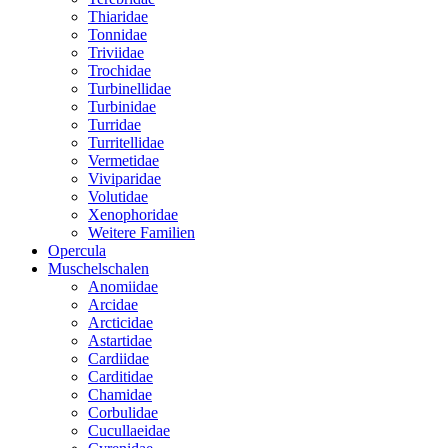
Thiaridae
Tonnidae
Triviidae
Trochidae
Turbinellidae
Turbinidae
Turridae
Turritellidae
Vermetidae
Viviparidae
Volutidae
Xenophoridae
Weitere Familien
Opercula
Muschelschalen
Anomiidae
Arcidae
Arcticidae
Astartidae
Cardiidae
Carditidae
Chamidae
Corbulidae
Cucullaeidae