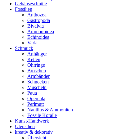
Gehäuseschnitte
Fossilien
Anthozoa
Gastropoda
Bivalvia
Ammonoidea
Echinoidea
Varia
Schmuck
Anhänger
Ketten
Ohrringe
Broschen
Armbänder
Schnecken
Muscheln
Paua
Opercula
Perlmutt
Nautilus & Ammoniten
Fossile Koralle
Kunst-Handwerk
Utensilien
kreativ & dekorativ
Übersicht