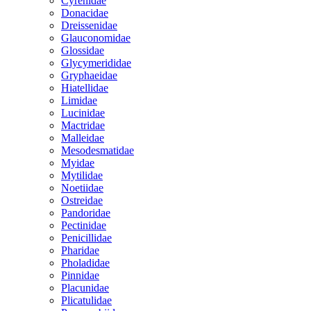
Cyrenidae
Donacidae
Dreissenidae
Glauconomidae
Glossidae
Glycymerididae
Gryphaeidae
Hiatellidae
Limidae
Lucinidae
Mactridae
Malleidae
Mesodesmatidae
Myidae
Mytilidae
Noetiidae
Ostreidae
Pandoridae
Pectinidae
Penicillidae
Pharidae
Pholadidae
Pinnidae
Placunidae
Plicatulidae