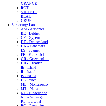
ORANGE
ROT
VIOLETT
BLAU
GRÜN
Sortierung: Land
AM - Armenien
BE - Belgien
CY - Zypern
DE - Deutschland
DK - Dänemark
ES - Spanien
FR - Frankreich
GR - Griechenland
HR - Kroatien
IE - Irland
IL - Israel
IS - Island
IT - Italien
ME - Montenegro
MT - Malta
NL - Niederlande
NO - Norwegen
PT - Portugal
RO - Rumänien