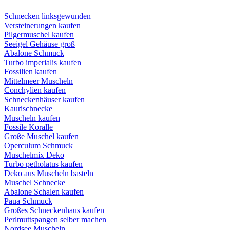
Schnecken linksgewunden
Versteinerungen kaufen
Pilgermuschel kaufen
Seeigel Gehäuse groß
Abalone Schmuck
Turbo imperialis kaufen
Fossilien kaufen
Mittelmeer Muscheln
Conchylien kaufen
Schneckenhäuser kaufen
Kaurischnecke
Muscheln kaufen
Fossile Koralle
Große Muschel kaufen
Operculum Schmuck
Muschelmix Deko
Turbo petholatus kaufen
Deko aus Muscheln basteln
Muschel Schnecke
Abalone Schalen kaufen
Paua Schmuck
Großes Schneckenhaus kaufen
Perlmuttspangen selber machen
Nordsee Muscheln