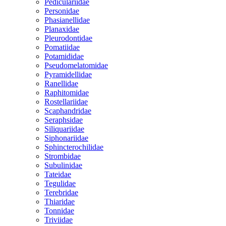
Pediculariidae
Personidae
Phasianellidae
Planaxidae
Pleurodontidae
Pomatiidae
Potamididae
Pseudomelatomidae
Pyramidellidae
Ranellidae
Raphitomidae
Rostellariidae
Scaphandridae
Seraphsidae
Siliquariidae
Siphonariidae
Sphincterochilidae
Strombidae
Subulinidae
Tateidae
Tegulidae
Terebridae
Thiaridae
Tonnidae
Triviidae