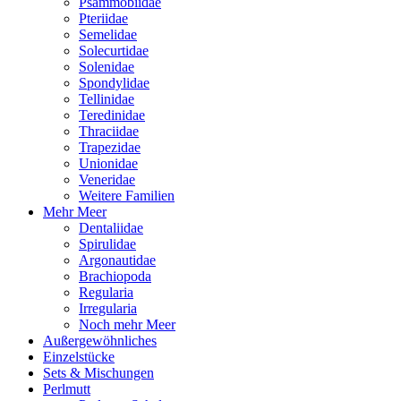
Psammobiidae
Pteriidae
Semelidae
Solecurtidae
Solenidae
Spondylidae
Tellinidae
Teredinidae
Thraciidae
Trapezidae
Unionidae
Veneridae
Weitere Familien
Mehr Meer
Dentaliidae
Spirulidae
Argonautidae
Brachiopoda
Regularia
Irregularia
Noch mehr Meer
Außergewöhnliches
Einzelstücke
Sets & Mischungen
Perlmutt