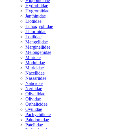
Hipponicidae
Hydrobiidae
Hygromiidae
Janthinidae
Liotiidae
Lithoglyphidae
Littorinidae
Lottiidae
Mangeliidae
Marginellidae
Melongenidae
Mitridae
Modulidae
Muricidae
Nacellidae
Nassariidae
Naticidae
Neritidae
Olivellidae
Olividae
Orthalicidae
Ovulidae
Pachychilidae
Paludomidae
Patellidae