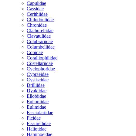
Capulidae
Cassidae
Cerithiidae
Chilodontidae
Chronidae
Clathurellidae
Clavatulidae
Colubrariidae
Columbellidae
Conidae
Coralliophilidae
Costellariidae
Cyclophoridae
Cypraeidae
Cystiscidae
Drilliidae
Dyakiidae
Ellobiidae
Epitoniidae
Eulimidae
Fasciolariidae
Ficidae
Fissurellidae
Haliotidae
Haminoeidae