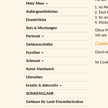
Mehr Meer
Im M
Außergewöhnliches
Dort 
Im un
Einzelstücke
Klick
Sets & Mischungen
Diese Ma
mit uns
Perlmutt
Cooki
Gehäuseschnitte
Durch de
Fossilien
Schmuck
Im Cook
Kunst-Handwerk
Utensilien
kreativ & dekorativ
SONNENGLAS®
Gehäuse für Land-Einsiedlerkrebse