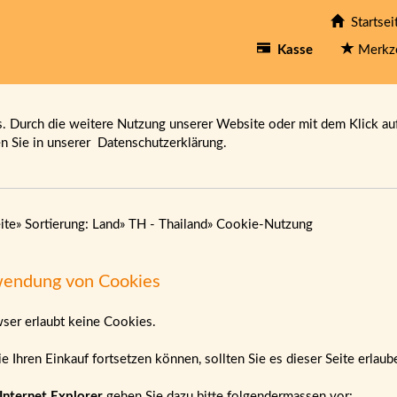
Startsei
Kasse
Merkz
 Durch die weitere Nutzung unserer Website oder mit dem Klick au
en Sie in unserer
Datenschutzerklärung.
ite
»
Sortierung: Land
»
TH - Thailand
»
Cookie-Nutzung
endung von Cookies
wser erlaubt keine Cookies.
e Ihren Einkauf fortsetzen können, sollten Sie es dieser Seite erlau
Internet Explorer
gehen Sie dazu bitte folgendermassen vor: