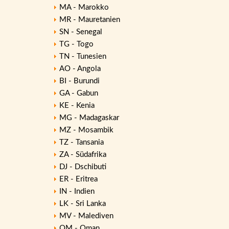
MA - Marokko
MR - Mauretanien
SN - Senegal
TG - Togo
TN - Tunesien
AO - Angola
BI - Burundi
GA - Gabun
KE - Kenia
MG - Madagaskar
MZ - Mosambik
TZ - Tansania
ZA - Südafrika
DJ - Dschibuti
ER - Eritrea
IN - Indien
LK - Sri Lanka
MV - Malediven
OM - Oman