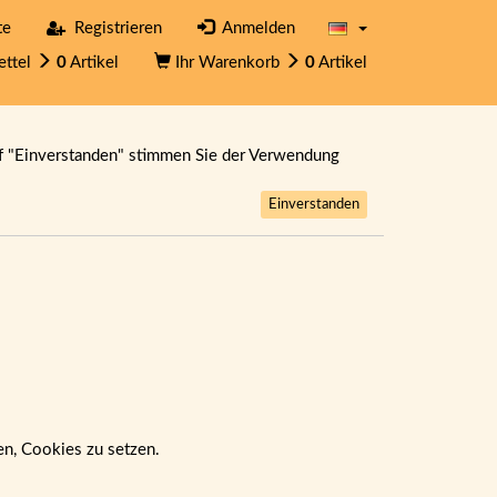
te
Registrieren
Anmelden
ettel
0
Artikel
Ihr Warenkorb
0
Artikel
f "Einverstanden" stimmen Sie der Verwendung
Einverstanden
ben, Cookies zu setzen.