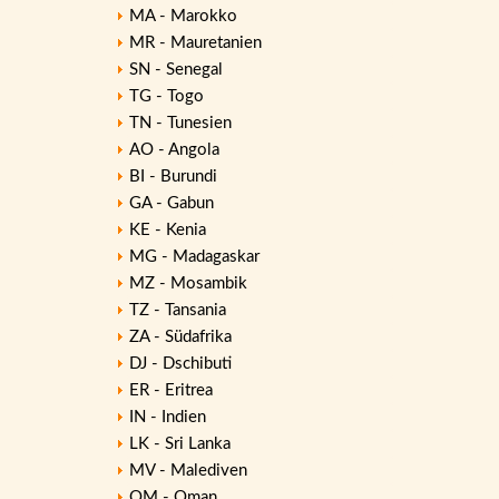
MA - Marokko
MR - Mauretanien
SN - Senegal
TG - Togo
TN - Tunesien
AO - Angola
BI - Burundi
GA - Gabun
KE - Kenia
MG - Madagaskar
MZ - Mosambik
TZ - Tansania
ZA - Südafrika
DJ - Dschibuti
ER - Eritrea
IN - Indien
LK - Sri Lanka
MV - Malediven
OM - Oman