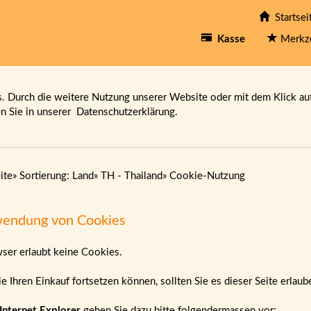
Startsei
Kasse
Merkz
 Durch die weitere Nutzung unserer Website oder mit dem Klick au
en Sie in unserer
Datenschutzerklärung.
ite
»
Sortierung: Land
»
TH - Thailand
»
Cookie-Nutzung
endung von Cookies
wser erlaubt keine Cookies.
e Ihren Einkauf fortsetzen können, sollten Sie es dieser Seite erlau
Internet Explorer
gehen Sie dazu bitte folgendermassen vor: