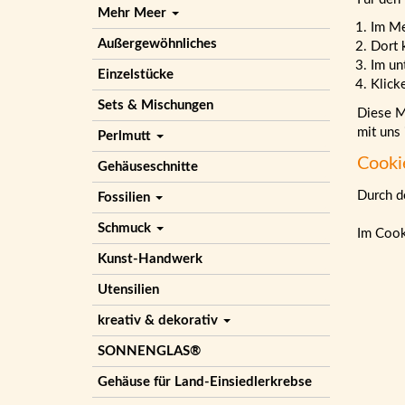
Mehr Meer
Im M
Außergewöhnliches
Dort 
Im un
Einzelstücke
Klick
Sets & Mischungen
Diese Ma
mit uns
Perlmutt
Cooki
Gehäuseschnitte
Durch de
Fossilien
Schmuck
Im Cook
Kunst-Handwerk
Utensilien
kreativ & dekorativ
SONNENGLAS®
Gehäuse für Land-Einsiedlerkrebse