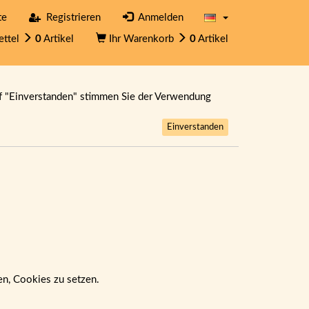
te
Registrieren
Anmelden
ettel
0
Artikel
Ihr Warenkorb
0
Artikel
f "Einverstanden" stimmen Sie der Verwendung
Einverstanden
ben, Cookies zu setzen.