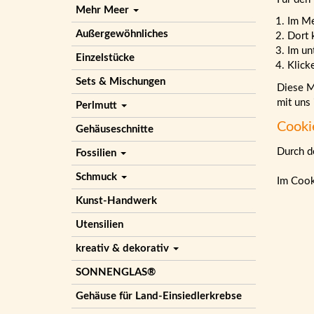
Mehr Meer
Im M
Außergewöhnliches
Dort 
Im un
Einzelstücke
Klick
Sets & Mischungen
Diese Ma
mit uns
Perlmutt
Cooki
Gehäuseschnitte
Durch de
Fossilien
Schmuck
Im Cook
Kunst-Handwerk
Utensilien
kreativ & dekorativ
SONNENGLAS®
Gehäuse für Land-Einsiedlerkrebse