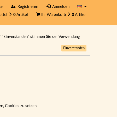
te
Registrieren
Anmelden
ettel
0
Artikel
Ihr Warenkorb
0
Artikel
f "Einverstanden" stimmen Sie der Verwendung
Einverstanden
ben, Cookies zu setzen.