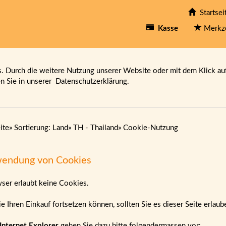
Startsei
Kasse
Merkz
 Durch die weitere Nutzung unserer Website oder mit dem Klick au
en Sie in unserer
Datenschutzerklärung.
ite
»
Sortierung: Land
»
TH - Thailand
»
Cookie-Nutzung
endung von Cookies
wser erlaubt keine Cookies.
e Ihren Einkauf fortsetzen können, sollten Sie es dieser Seite erlau
Internet Explorer
gehen Sie dazu bitte folgendermassen vor: