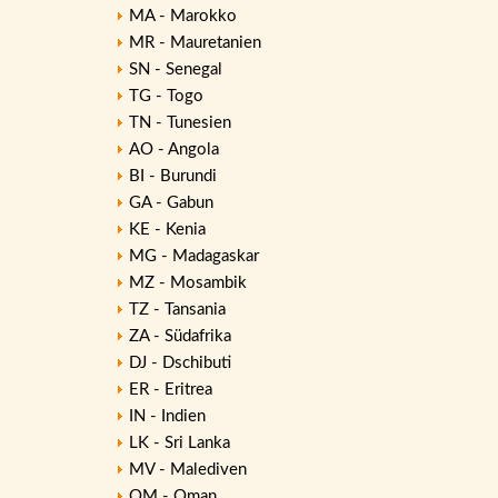
MA - Marokko
MR - Mauretanien
SN - Senegal
TG - Togo
TN - Tunesien
AO - Angola
BI - Burundi
GA - Gabun
KE - Kenia
MG - Madagaskar
MZ - Mosambik
TZ - Tansania
ZA - Südafrika
DJ - Dschibuti
ER - Eritrea
IN - Indien
LK - Sri Lanka
MV - Malediven
OM - Oman