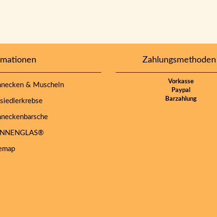
rmationen
Zahlungsmethoden
Vorkasse
necken & Muscheln
Paypal
Barzahlung
iedlerkrebse
neckenbarsche
NNENGLAS®
emap