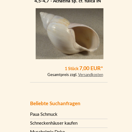
4,5-4,7 - Achatina sp. cf. fulica IN
7,00 EUR*
1 Stück
Gesamtpreis zzgl.
Versandkosten
Beliebte Suchanfragen
Paua Schmuck
Schneckenhäuser kaufen