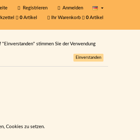
eite
Registrieren
Anmelden
kzettel
0
Artikel
Ihr Warenkorb
0
Artikel
f "Einverstanden" stimmen Sie der Verwendung
Einverstanden
ben, Cookies zu setzen.