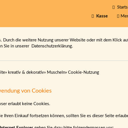
Starts
Kasse
Mer
 Durch die weitere Nutzung unserer Website oder mit dem Klick au
en Sie in unserer
Datenschutzerklärung.
ite
»
kreativ & dekorativ
»
Muscheln
»
Cookie-Nutzung
endung von Cookies
wser erlaubt keine Cookies.
e Ihren Einkauf fortsetzen können, sollten Sie es dieser Seite erlau
Internet Explorer
gehen Sie dazu bitte folgendermassen vor: