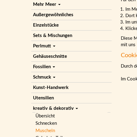
Mehr Meer
Im M
Außergewöhnliches
Dort 
Im un
Einzelstücke
Klick
Sets & Mischungen
Diese Ma
mit uns
Perlmutt
Cooki
Gehäuseschnitte
Durch de
Fossilien
Schmuck
Im Cook
Kunst-Handwerk
Utensilien
kreativ & dekorativ
Übersicht
Schnecken
Muscheln