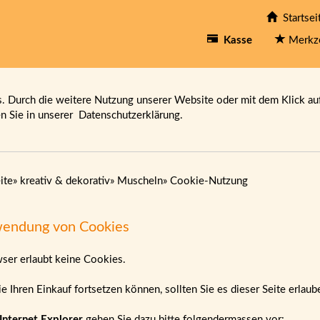
Startsei
Kasse
Merkz
 Durch die weitere Nutzung unserer Website oder mit dem Klick au
en Sie in unserer
Datenschutzerklärung.
ite
»
kreativ & dekorativ
»
Muscheln
»
Cookie-Nutzung
endung von Cookies
wser erlaubt keine Cookies.
e Ihren Einkauf fortsetzen können, sollten Sie es dieser Seite erlau
Internet Explorer
gehen Sie dazu bitte folgendermassen vor: