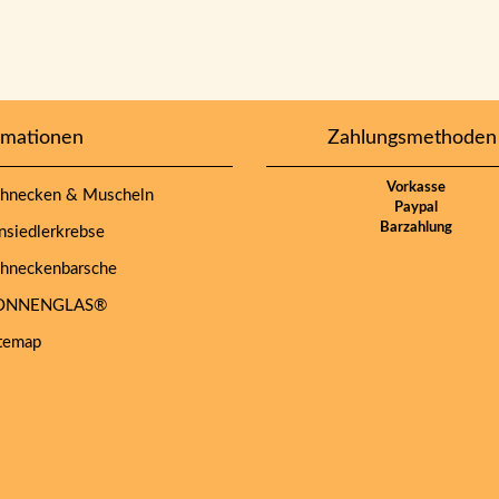
rmationen
Zahlungsmethoden
Vorkasse
hnecken & Muscheln
Paypal
Barzahlung
siedlerkrebse
hneckenbarsche
NNENGLAS®
temap