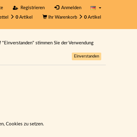
te
Registrieren
Anmelden
ettel
0
Artikel
Ihr Warenkorb
0
Artikel
f "Einverstanden" stimmen Sie der Verwendung
Einverstanden
ben, Cookies zu setzen.