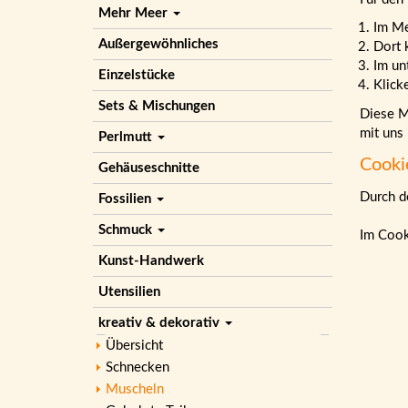
Mehr Meer
Im M
Außergewöhnliches
Dort 
Im un
Einzelstücke
Klick
Sets & Mischungen
Diese Ma
mit uns
Perlmutt
Cooki
Gehäuseschnitte
Durch de
Fossilien
Schmuck
Im Cook
Kunst-Handwerk
Utensilien
kreativ & dekorativ
Übersicht
Schnecken
Muscheln