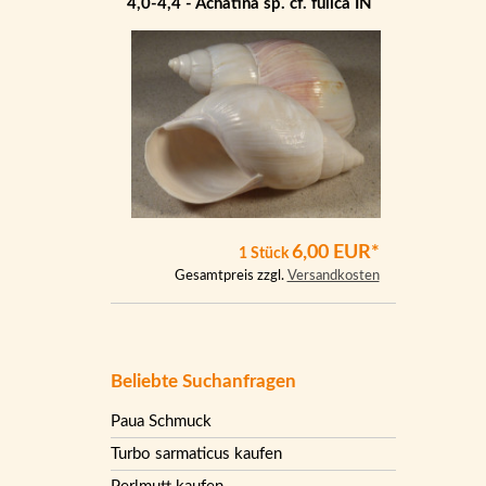
4,0-4,4 - Achatina sp. cf. fulica IN
6,00 EUR*
1 Stück
Gesamtpreis zzgl.
Versandkosten
Beliebte Suchanfragen
Paua Schmuck
Turbo sarmaticus kaufen