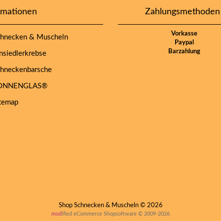
rmationen
Zahlungsmethoden
Vorkasse
hnecken & Muscheln
Paypal
Barzahlung
siedlerkrebse
hneckenbarsche
NNENGLAS®
temap
Shop Schnecken & Muscheln © 2026
mod
ified eCommerce Shopsoftware © 2009-2026