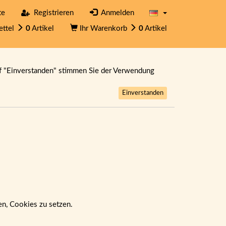
te
Registrieren
Anmelden
ettel
0
Artikel
Ihr Warenkorb
0
Artikel
f "Einverstanden" stimmen Sie der Verwendung
Einverstanden
ben, Cookies zu setzen.