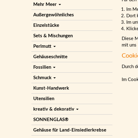
Mehr Meer
Im M
Außergewöhnliches
Dort 
Im un
Einzelstücke
Klick
Sets & Mischungen
Diese Ma
mit uns
Perlmutt
Cooki
Gehäuseschnitte
Durch de
Fossilien
Schmuck
Im Cook
Kunst-Handwerk
Utensilien
kreativ & dekorativ
SONNENGLAS®
Gehäuse für Land-Einsiedlerkrebse