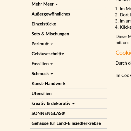
Mehr Meer
Im M
Außergewöhnliches
Dort 
Im un
Einzelstücke
Klick
Sets & Mischungen
Diese Ma
mit uns
Perlmutt
Cooki
Gehäuseschnitte
Durch de
Fossilien
Schmuck
Im Cook
Kunst-Handwerk
Utensilien
kreativ & dekorativ
SONNENGLAS®
Gehäuse für Land-Einsiedlerkrebse