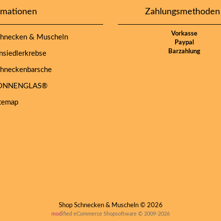
rmationen
Zahlungsmethoden
Vorkasse
hnecken & Muscheln
Paypal
Barzahlung
siedlerkrebse
hneckenbarsche
NNENGLAS®
temap
Shop Schnecken & Muscheln © 2026
mod
ified eCommerce Shopsoftware © 2009-2026