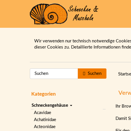
Wir verwenden nur technisch notwendige Cookies.
dieser Cookies zu. Detaillierte Informationen find
Suchen
Startse
Verw
Kategorien
Schneckengehäuse
Ihr Bro
Acavidae
Damit Si
Achatinidae
Acteonidae
Für den