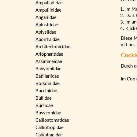
Ampullariidae
Im M
Ampullinidae
Dort 
Angariidae
Im un
Aplustridae
Klick
Aplysiidae
Diese Ma
Aporrhaidae
mit uns
Architectonicidae
Ariophantidae
Cooki
Assimineidae
Durch de
Babyloniidae
Batillariidae
Im Cook
Borsoniidae
Buccinidae
Bullidae
Bursidae
Busyconidae
Calliostomatidae
Calliotropidae
Calyptraeidae