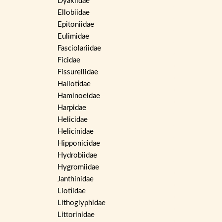
Dyakiidae
Ellobiidae
Epitoniidae
Eulimidae
Fasciolariidae
Ficidae
Fissurellidae
Haliotidae
Haminoeidae
Harpidae
Helicidae
Helicinidae
Hipponicidae
Hydrobiidae
Hygromiidae
Janthinidae
Liotiidae
Lithoglyphidae
Littorinidae