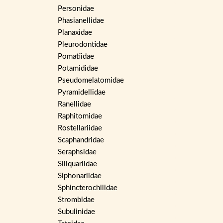
Personidae
Phasianellidae
Planaxidae
Pleurodontidae
Pomatiidae
Potamididae
Pseudomelatomidae
Pyramidellidae
Ranellidae
Raphitomidae
Rostellariidae
Scaphandridae
Seraphsidae
Siliquariidae
Siphonariidae
Sphincterochilidae
Strombidae
Subulinidae