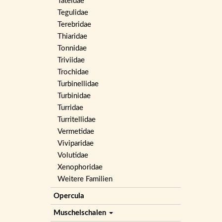
Tateidae
Tegulidae
Terebridae
Thiaridae
Tonnidae
Triviidae
Trochidae
Turbinellidae
Turbinidae
Turridae
Turritellidae
Vermetidae
Viviparidae
Volutidae
Xenophoridae
Weitere Familien
Opercula
Muschelschalen