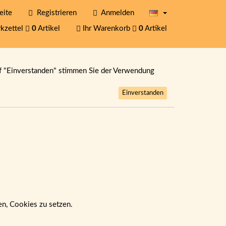
eite
Registrieren
Anmelden
kzettel
0
Artikel
Ihr Warenkorb
0
Artikel
f "Einverstanden" stimmen Sie der Verwendung
Einverstanden
ben, Cookies zu setzen.