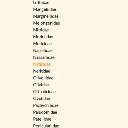
Lottiidae
Mangeliidae
Marginellidae
Melongenidae
Mitridae
Modulidae
Muricidae
Nacellidae
Nassariidae
Naticidae
Neritidae
Olivellidae
Olividae
Orthalicidae
Ovulidae
Pachychilidae
Paludomidae
Patellidae
Pediculariidae