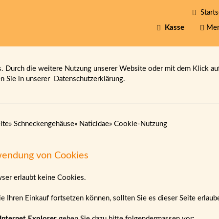
Starts
Kasse
Mer
 Durch die weitere Nutzung unserer Website oder mit dem Klick au
en Sie in unserer
Datenschutzerklärung.
ite
»
Schneckengehäuse
»
Naticidae
»
Cookie-Nutzung
endung von Cookies
wser erlaubt keine Cookies.
e Ihren Einkauf fortsetzen können, sollten Sie es dieser Seite erlau
Internet Explorer
gehen Sie dazu bitte folgendermassen vor: