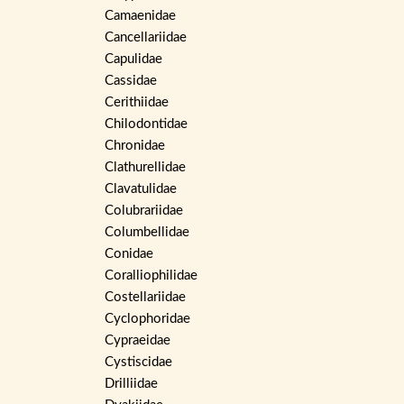
Camaenidae
Cancellariidae
Capulidae
Cassidae
Cerithiidae
Chilodontidae
Chronidae
Clathurellidae
Clavatulidae
Colubrariidae
Columbellidae
Conidae
Coralliophilidae
Costellariidae
Cyclophoridae
Cypraeidae
Cystiscidae
Drilliidae