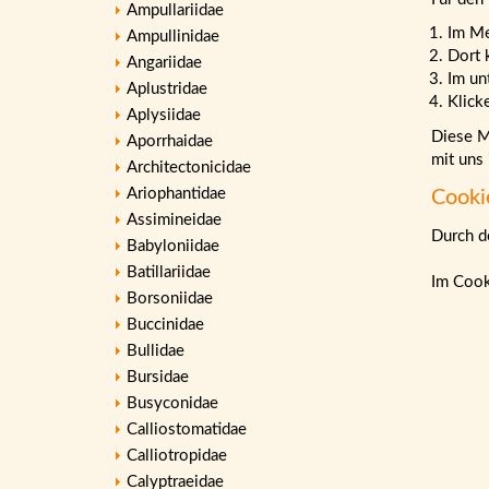
Ampullariidae
Im M
Ampullinidae
Dort 
Angariidae
Im un
Aplustridae
Klick
Aplysiidae
Diese Ma
Aporrhaidae
mit uns
Architectonicidae
Ariophantidae
Cooki
Assimineidae
Durch de
Babyloniidae
Batillariidae
Im Cook
Borsoniidae
Buccinidae
Bullidae
Bursidae
Busyconidae
Calliostomatidae
Calliotropidae
Calyptraeidae