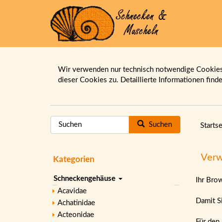
Wir verwenden nur technisch notwendige Cookies.
dieser Cookies zu. Detaillierte Informationen find
Suchen
Startse
Verw
Kategorien
Schneckengehäuse
Ihr Bro
Acavidae
Damit Si
Achatinidae
Acteonidae
Für den