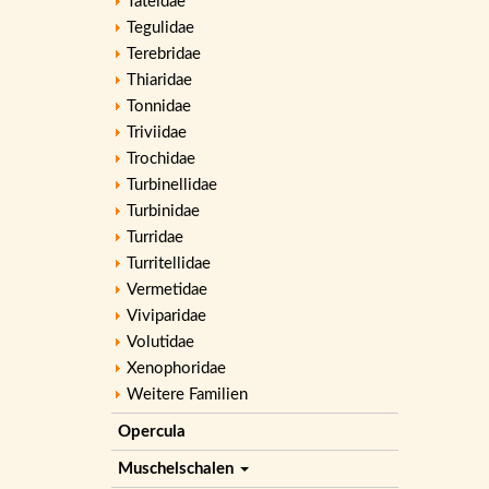
Tateidae
Tegulidae
Terebridae
Thiaridae
Tonnidae
Triviidae
Trochidae
Turbinellidae
Turbinidae
Turridae
Turritellidae
Vermetidae
Viviparidae
Volutidae
Xenophoridae
Weitere Familien
Opercula
Muschelschalen