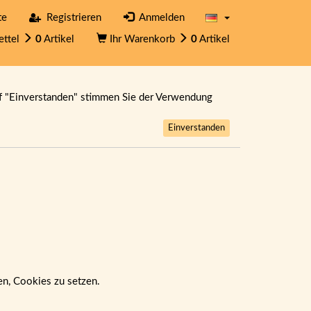
te
Registrieren
Anmelden
ettel
0
Artikel
Ihr Warenkorb
0
Artikel
f "Einverstanden" stimmen Sie der Verwendung
Einverstanden
ben, Cookies zu setzen.