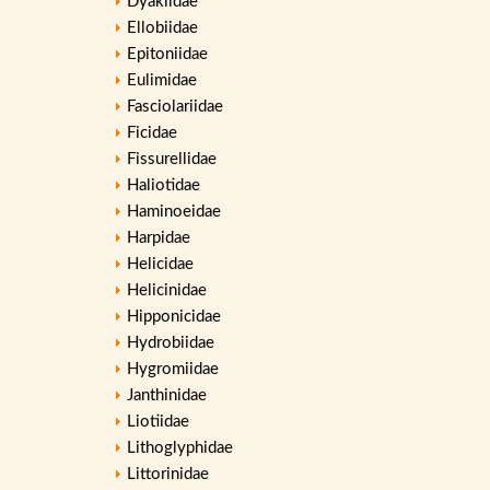
Dyakiidae
Ellobiidae
Epitoniidae
Eulimidae
Fasciolariidae
Ficidae
Fissurellidae
Haliotidae
Haminoeidae
Harpidae
Helicidae
Helicinidae
Hipponicidae
Hydrobiidae
Hygromiidae
Janthinidae
Liotiidae
Lithoglyphidae
Littorinidae