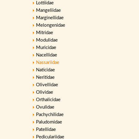
Lottiidae
Mangeliidae
Marginellidae
Melongenidae
Mitridae
Modulidae
Muricidae
Nacellidae
Nassariidae
Naticidae
Neritidae
Olivellidae
Olividae
Orthalicidae
Ovulidae
Pachychilidae
Paludomidae
Patellidae
Pediculariidae