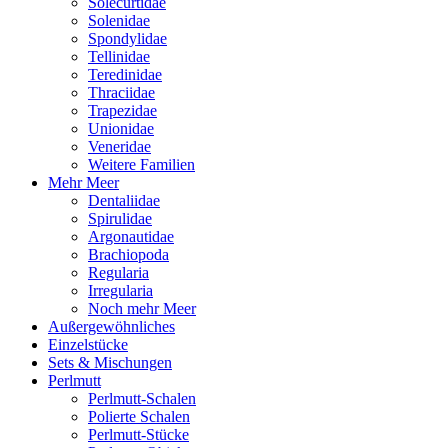
Solecurtidae
Solenidae
Spondylidae
Tellinidae
Teredinidae
Thraciidae
Trapezidae
Unionidae
Veneridae
Weitere Familien
Mehr Meer
Dentaliidae
Spirulidae
Argonautidae
Brachiopoda
Regularia
Irregularia
Noch mehr Meer
Außergewöhnliches
Einzelstücke
Sets & Mischungen
Perlmutt
Perlmutt-Schalen
Polierte Schalen
Perlmutt-Stücke