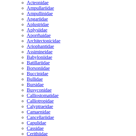
Acteonidae
Ampullariidae
Ampullinidae
Angariidae
Aplustridae
Aplysiidae
Aporrhaidae
Architectonicidae
Ariophantidae
Assimineidae
Babyloniidae
Batillariidae
Borsoniidae
Buccinidae
Bullidae
Bursidae
Busyconidae
Calliostomatidae
Calliotropidae
Calyptraeidae
Camaenidae
Cancellariidae
Capulidae
Cassidae
Cerithiidae