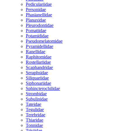
Pediculariidae
Personidae
Phasianellidae
Planaxidae
Pleurodontidae
Pomatiidae
Potamididae
Pseudomelatomidae
Pyramidellidae
Ranellidae
Raphitomidae
Rostellariidae
Scaphandridae
Seraphsidae
Siliquariidae
Siphonariidae
Sphincterochilidae
Strombidae
Subulinidae
Tateidae
Tegulidae
Terebridae
Thiaridae
Tonnidae
Triviidae