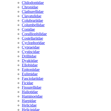
Chilodontidae
Chronidae
Clathurellidae
Clavatulidae
Colubrariidae
Columbellidae
Conidae
Coralliophilidae
Costellariidae
Cyclophoridae
Cypraeidae
Cystiscidae
Drilliidae
Dyakiidae
Ellobiidae
Epitoniidae
Eulimidae
Fasciolariidae
Ficidae
Fissurellidae
Haliotidae
Haminoeidae
Harpidae
Helicidae
Helicinidae