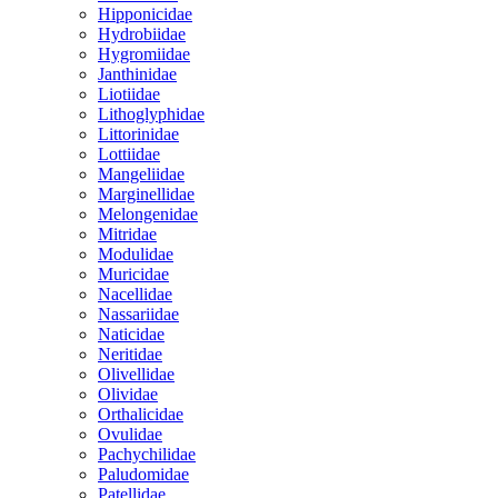
Hipponicidae
Hydrobiidae
Hygromiidae
Janthinidae
Liotiidae
Lithoglyphidae
Littorinidae
Lottiidae
Mangeliidae
Marginellidae
Melongenidae
Mitridae
Modulidae
Muricidae
Nacellidae
Nassariidae
Naticidae
Neritidae
Olivellidae
Olividae
Orthalicidae
Ovulidae
Pachychilidae
Paludomidae
Patellidae