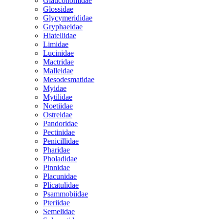
Glauconomidae
Glossidae
Glycymerididae
Gryphaeidae
Hiatellidae
Limidae
Lucinidae
Mactridae
Malleidae
Mesodesmatidae
Myidae
Mytilidae
Noetiidae
Ostreidae
Pandoridae
Pectinidae
Penicillidae
Pharidae
Pholadidae
Pinnidae
Placunidae
Plicatulidae
Psammobiidae
Pteriidae
Semelidae