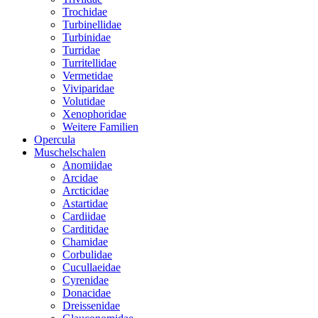
Trochidae
Turbinellidae
Turbinidae
Turridae
Turritellidae
Vermetidae
Viviparidae
Volutidae
Xenophoridae
Weitere Familien
Opercula
Muschelschalen
Anomiidae
Arcidae
Arcticidae
Astartidae
Cardiidae
Carditidae
Chamidae
Corbulidae
Cucullaeidae
Cyrenidae
Donacidae
Dreissenidae